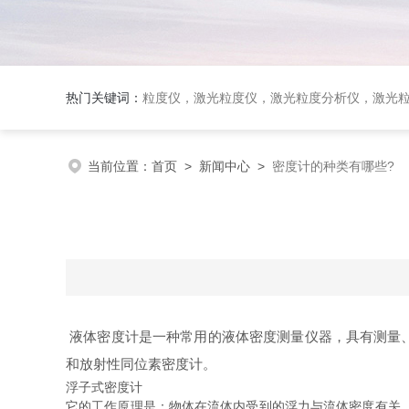
热门关键词：
粒度仪，激光粒度仪，激光粒度分析仪，激光粒度分布仪；全自动激光
当前位置：
首页
>
新闻中心
>
密度计的种类有哪些?
液体密度计是一种常用的液体密度测量仪器，具有测量
和放射性同位素密度计。
浮子式密度计
它的工作原理是：物体在流体内受到的浮力与流体密度有关，