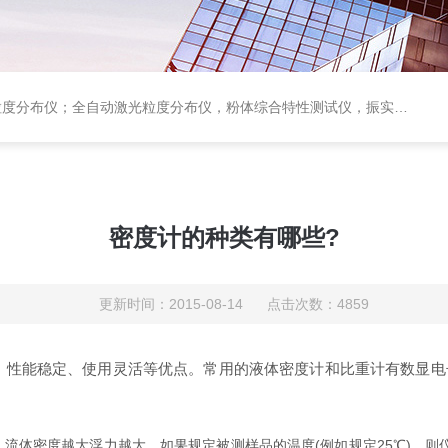
粒度分布仪，粉体综合特性测试仪，振实密度仪，霍尔流速计，自然堆积密度计，斯柯特容量计；
密度计的种类有哪些?
更新时间：2015-08-14 点击次数：4859
、性能稳定、使用灵活等优点。常用的液体密度计和比重计有数显电
流体密度越大浮力越大。如果规定被测样品的温度(例如规定25℃)，则仪