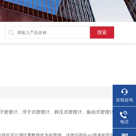
在线咨询
子密度计、浮子式密度计、静压式密度计、振动式密度计
电话
器也可以用比重数值作为刻度值。这类仪器中zui简单的是目