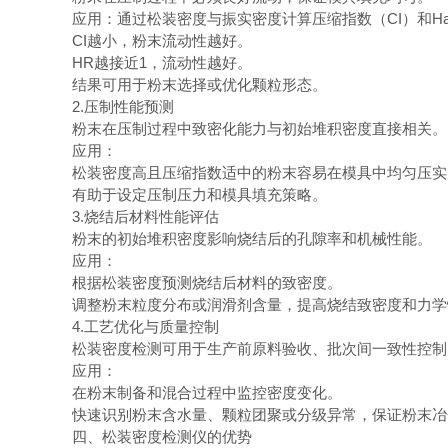
应用：通过松装密度与振实密度计算压缩指数（CI）和Hau
CI越小，粉末流动性越好。
HR越接近1，流动性越好。
结果可用于粉末选择或优化颗粒形态。
2.压制性能预测
粉末在压制过程中致密化能力与初始堆积密度直接相关
应用：
松装密度高且压缩指数适中的粉末容易在模具中均匀压
有助于设定压制压力和模具填充策略。
3.烧结后材料性能评估
粉末的初始堆积密度影响烧结后的孔隙率和机械性能。
应用：
根据松装密度预测烧结后材料的致密度。
调整粉末粒度分布或润滑剂含量，提高烧结致密度和力
4.工艺优化与质量控制
松装密度检测可用于生产前原料验收、批次间一致性控
应用：
在粉末制备和混合过程中监控密度变化。
快速识别粉末含水量、颗粒团聚或分级异常，保证粉末
四、松装密度检测仪的优势