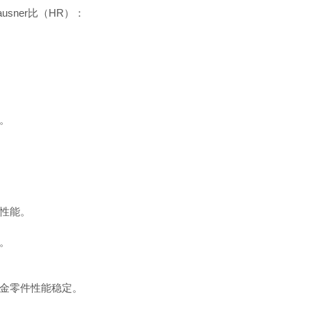
sner比（HR）：
。
实。
学性能。
制。
冶金零件性能稳定。