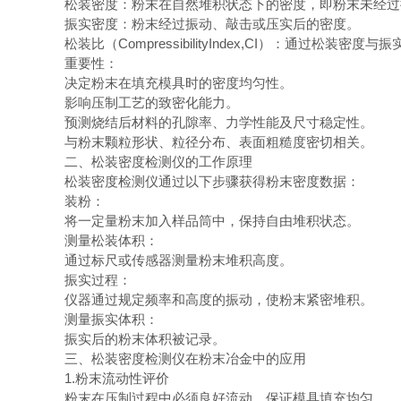
松装密度：粉末在自然堆积状态下的密度，即粉末未经
振实密度：粉末经过振动、敲击或压实后的密度。
松装比（CompressibilityIndex,CI）：通过
重要性：
决定粉末在填充模具时的密度均匀性。
影响压制工艺的致密化能力。
预测烧结后材料的孔隙率、力学性能及尺寸稳定性。
与粉末颗粒形状、粒径分布、表面粗糙度密切相关。
二、松装密度检测仪的工作原理
松装密度检测仪通过以下步骤获得粉末密度数据：
装粉：
将一定量粉末加入样品筒中，保持自由堆积状态。
测量松装体积：
通过标尺或传感器测量粉末堆积高度。
振实过程：
仪器通过规定频率和高度的振动，使粉末紧密堆积。
测量振实体积：
振实后的粉末体积被记录。
三、松装密度检测仪在粉末冶金中的应用
1.粉末流动性评价
粉末在压制过程中必须良好流动，保证模具填充均匀。