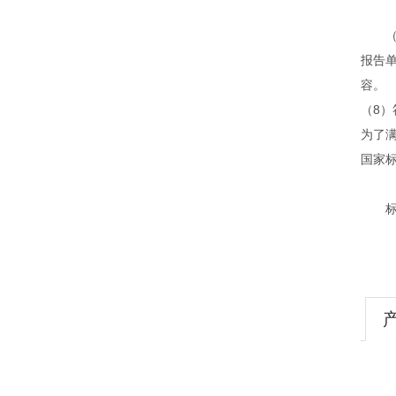
（7
报告
容。
（8）符
为了满
国家