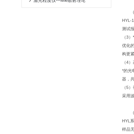
激光粒度仪---Mie散射理论
（2
HYL
测试
（3）
优化
构更
（4
*的光
器，共
（5）
采用波
（6）
HYL
样品