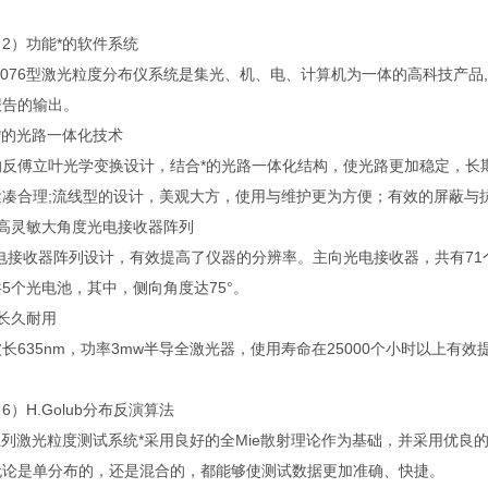
）功能*的软件系统
-1076型激光粒度分布仪系统是集光、机、电、计算机为一体的高科技产
报告的输出。
*的光路一体化技术
的反傅立叶光学变换设计，结合*的光路一体化结构，使光路更加稳定，长
紧凑合理;流线型的设计，美观大方，使用与维护更为方便；有效的屏蔽与
）高灵敏大角度光电接收器阵列
电接收器阵列设计，有效提高了仪器的分辨率。主向光电接收器，共有71个
5个光电池，其中，侧向角度达75°。
长久耐用
长635nm，功率3mw半导全激光器，使用寿命在25000个小时以上有
H.Golub分布反演算法
系列激光粒度测试系统*采用良好的全Mie散射理论作为基础，并采用优良的
无论是单分布的，还是混合的，都能够使测试数据更加
准确
、快捷。