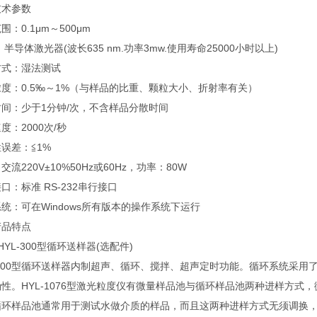
技术参数
围：0.1μm～500μm
：半导体激光器(波长635 nm.功率3mw.使用寿命25000小时以上)
方式：湿法测试
度：0.5‰～1%（与样品的比重、颗粒大小、折射率有关）
间：少于1分钟/次，不含样品分散时间
度：2000次/秒
误差：≦1%
交流220V±10%50Hz或60Hz，功率：80W
口：标准 RS-232串行接口
统：可在Windows所有版本的操作系统下运行
产品特点
HYL-300型循环送样器(选配件)
L-300型循环送样器内制超声、循环、搅拌、超声定时功能。循环系统采
性。HYL-1076型激光粒度仪有微量样品池与循环样品池两种进样方
循环样品池通常用于测试水做介质的样品，而且这两种进样方式无须调换