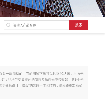
分布仪是一款新型的，它的测试下线可以达到40纳米，主向光
1.5°；非均匀交叉排列的侧向及后向光电接收器，共9个光
叶光学变换设计，结合*的光路一体化结构，使光路更加稳定