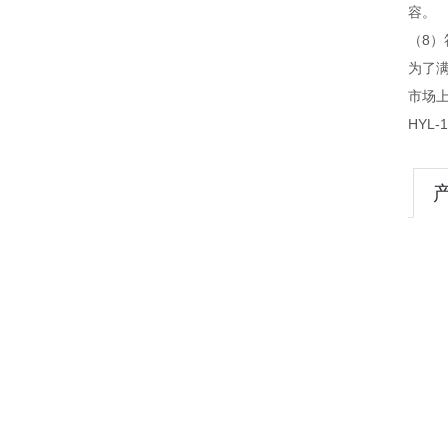
容。
（8）符
为了满
市场
HYL-