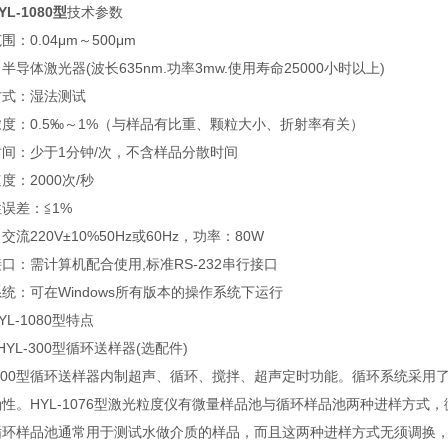
YL-1080型
技术参数
围：0.04μm～500μm
半导体激光器(波长635nm.功率3mw.使用寿命25000小时以上)
方式：湿法测试
度：0.5‰～1%（与样品有比重、颗粒大小、折射率有关）
间：少于1分钟/次，不含样品分散时间
度：2000次/秒
误差：≦1%
交流220V±10%50Hz或60Hz，功率：80W
口：需计算机配合使用,标准RS-232串行接口
统：可在Windows所有版本的操作系统下运行
L-1080型
特点
HYL-300型循环送样器(选配件)
L-300型循环送样器内制超声、循环、搅拌、超声定时功能。循环系统采
性。HYL-1076型激光粒度仪有微量样品池与循环样品池两种进样方
循环样品池通常用于测试水做介质的样品，而且这两种进样方式无须调换