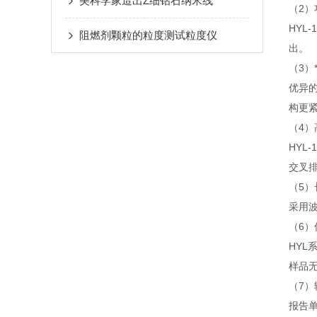
美科学家造出Z细钻石纳米线
（2）
HYL
阻燃剂颗粒的粒度测试粒度仪
出。
（3）
优异
构更
（4
HYL-
交叉排
（5）
采用波
（6）
HYL
样品
（7
报告