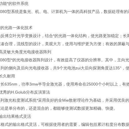
功能*的软件系统
-1080型系统是集光、机、电、计算机为一体的高科技产品，数据处理
*的光路一体化技术
的反傅立叶光学变换设计，结合*的光路一体化结构，使光路更加稳定；长
紧凑合理，流线型的设计，美观大方，使用与维护更为方便；有效的屏蔽
）高灵敏大角度光电接收器阵列
1080型
*的光电接收器阵列设计，有效提高了仪器的分辨率。其中，主向光电接
列的侧向及后向光电接收器，共9个光电池zui大后向探测角度达135°，使
长久耐用
长635nm，功率3mw半导全激光器，使用寿命在25000个小时以上，
优秀的H.Golub分布反演算法
系列激光粒度测试系统*采用良好的全Mie散射理论作为基础，并采用优良的
无论是单分布的，还是混合的，都能够使测试数据更加精确、快捷。
）输出结果格式灵活
单格式的输出格式灵活，可根据使用者的需要，编辑包括累计粒度分布数