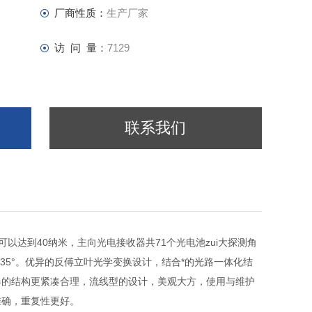
厂商性质：
生产厂家
访 问 量：
7129
联系我们
以达到40纳米，主向光电接收器共71个光电池zui大探测角
度135°。优异的反傅立叶光学变换设计，结合*的光路一体化结
器的结构更紧凑合理，流线型的设计，美观大方，使用与维护
准确，重复性更好。