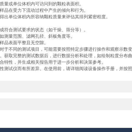
位质量或单位体积内可访问到的颗粒表面积。
定样品在受力下流动过程中产生的倾向和行为。
算得出单位体积内所容纳颗粒质量来评估其排列紧密程度。
备成符合测试要求的状态（如干燥、筛分等）。
，如测量范围、滤网孔径、斜板角度等。
保样品表面平整且无空隙。
。对于不同的测试项目，可能需要按照特定步骤进行操作和观察示数
果。获取完整的测试数据后，进行数据分析和处理，如绘制粒度分布
综合特性，并生成相关报告用于进一步分析和决策参考。
性测试仪而有所差异。在使用前，请详细阅读设备操作手册，并按