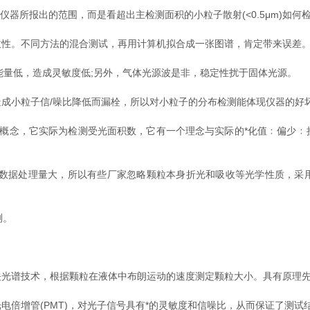
所报出的范围，而是看超出主检测面积的小粒子散射(<0.5μm)如何
性。不同方法的混合测试，再用计算机拟合成一张图谱，肯定带来误差
量低，造成灵敏度低;另外，气体光源波是非，稳定性扰于固体光源。
小粒子信/噪比降低而漏栓，所以对小粒子的分布检测能体现仪器的好
念，它实际为检测受光面积数，它有一个理念与实际的*化值﹕偏少﹕
数据处理量大，所以有些厂家忽略颗粒本身折光和吸收等光学性质，采
测。
谱技术，根据颗粒在液体中布朗运动的速度测定颗粒大小。具有原理先
增管(PMT)，对光子信号具有*的灵敏度和信噪比，从而保证了测试