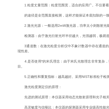
1.粒度丈量范围：粒度范围宽，适合的应用广。不仅要看仪器
的途径是全范围直接检测，这样才能保证本底扣除的一致
2.激光光源：一般选用2mW激光器，功率太小则散射光能
检测器：由于激光衍射光环半径越大，光强越弱，极易造成
3通道数：在激光粒度分析仪中不象计数器中存在通道的概
现性差。
4.是否使用*的米氏理念：由于米氏光散理念非常复杂，
目。
5.正确性和重复指标：越高越好。采用NIST标准粒子检
激光粒度测定仪的原理：
先进的测试原理：本仪器采用动态光散射原理和光子相关光
高灵敏度与信噪比：本仪器的探测器采用专业级高性能光电倍