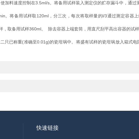
速度控制在3.5ml/s。将备用试样装入测定仪的贮存漏斗中，通过测
in。将备用试样取120ml，分三次，每次将取样量的l/3通过测定容器
备用试样360ml。 除去容器上端套筒，用直尺刮平高出容器的试样。 
已称重(准确至0.01g)的瓷坩埚中。将盛有试样的瓷坩埚放入箱式电阻
快速链接