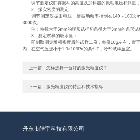
调节测定仪贮存漏斗的高度及加料器的振动电压和斜度，使加料
2、振实密度的测定：
调节测定仪振击电压，使振动频率控制在140～160次/m
3000次。
注：粒径大于5mm的球形试样和条径大于3mm的条形试样，取
3、测定试样的吸水量：
即刻取测定堆积密度后的试样二份，每份10g左右，置于二只
内，在空气压强小于1.0×103Pa的条件F，冷却试样至室。
上一篇：
怎样选择一台好的激光粒度仪？
下一篇：
激光粒度仪的特点和技术指标
丹东市皓宇科技有限公司