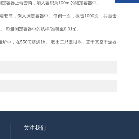
定容器上端套筒，加入容积为100ml的测定容器中。
上端套筒，倒入测定容器中。每倒一次，振击1000次，共振击
称量测定容器中的试样(准确至0.01g)。
炉中，在550℃焙烧1h。 取出二只瓷坩埚，置于真空干燥器
关注我们