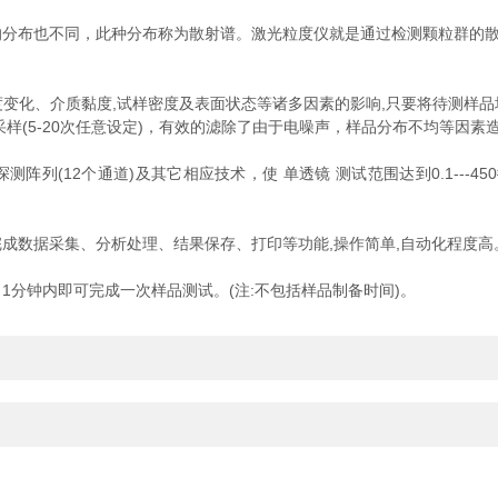
的分布也不同，此种分布称为散射谱。激光粒度仪就是通过检测颗粒群的
程不受温度变化、介质黏度,试样密度及表面状态等诸多因素的影响,只要将待
样(5-20次任意设定)，有效的滤除了由于电噪声，样品分布不均等因
测阵列(12个通道)及其它相应技术，使 单透镜 测试范围达到0.1---
动完成数据采集、分析处理、结果保存、打印等功能,操作简单,自动化程度高
分钟内即可完成一次样品测试。(注:不包括样品制备时间)。