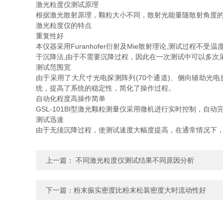
激光粒度仪测试原理
根据激光散射原理，颗粒大小不同，散射光能量随散射角度
激光粒度仪的特点
重复性好
本仪器采用Furanhofer衍射及Mie散射理论,测试过
于沉降法,由于不需要沉降过程，因此在一次测试中可以多次采
测试范围宽
由于采用了大尺寸光电探测阵列(70个通道)、侧向辅助光电探
统，提高了系统的稳定性，简化了操作过程。
自动化程度高操作简单
GSL-101BI型激光颗粒测量仪采用微机进行实时控制，自
测试迅速
由于无须沉降过程，使测试速度大幅度提高，在通常情况下，1
上一篇：
不同激光粒度仪测试结果不同原因分析
下一篇：
粉末振实密度比粉末松装密度大时流动性好