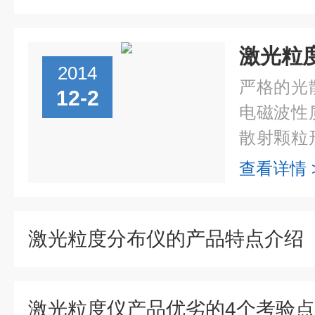
激光粒度
2014
严格的光
12-2
电磁波性
散射颗粒
以得到各
查看详情 
求解受诸
结果。Mi..
激光粒度分布仪的产品特点介绍
激光粒度仪产品优劣的4个考验点